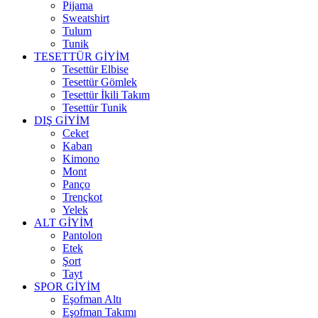
Pijama
Sweatshirt
Tulum
Tunik
TESETTÜR GİYİM
Tesettür Elbise
Tesettür Gömlek
Tesettür İkili Takım
Tesettür Tunik
DIŞ GİYİM
Ceket
Kaban
Kimono
Mont
Panço
Trençkot
Yelek
ALT GİYİM
Pantolon
Etek
Şort
Tayt
SPOR GİYİM
Eşofman Altı
Eşofman Takımı