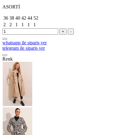
ASORTİ
36
38
40
42
44
52
2
2
1
1
1
1
+
-
whatsapp ile sipariş ver
telegram ile sipariş ver
Renk