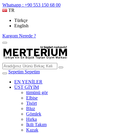
Whatsapp : +90 553 150 68 00
TR
Türkçe
English
Kargom Nerede ?
Sepetim
Sepetim
EN YENİLER
ÜST GİYİM
tümünü gör
Elbise
Tişört
Bluz
Gömlek
Hırka
İkili Takım
Kazak