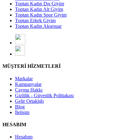
Toptan Kadın Dış Giyim
Toptan Kadın Alt Giyim
Toptan Kadın Spor Giyim
Toptan Erkek Giyim
Toptan Kadın Aksesuar
MÜŞTERİ HİZMETLERİ
Markalar
Kampanyalar
Cayma Hakkı
Gizlilik - Güvenlik Politiakası
Gelir Ortaklığı
Blog
İletişim
HESABIM
Hesabım