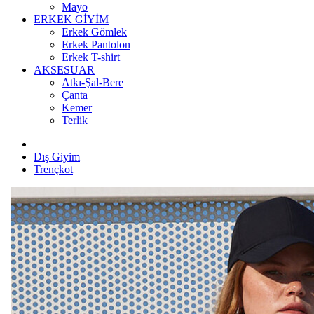
Mayo
ERKEK GİYİM
Erkek Gömlek
Erkek Pantolon
Erkek T-shirt
AKSESUAR
Atkı-Şal-Bere
Çanta
Kemer
Terlik
Dış Giyim
Trençkot