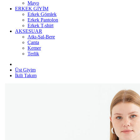
Mayo
ERKEK GİYİM
Erkek Gömlek
Erkek Pantolon
Erkek T-shirt
AKSESUAR
Atkı-Şal-Bere
Çanta
Kemer
Terlik
Üst Giyim
İkili Takım