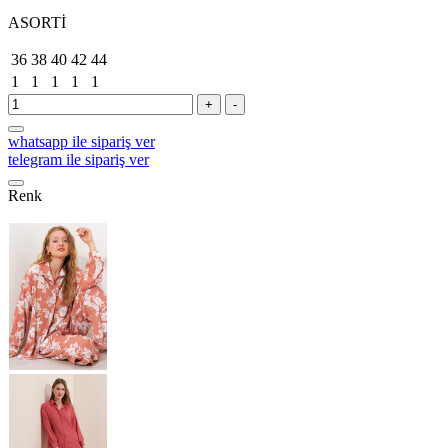
ASORTİ
36
38
40
42
44
1
1
1
1
1
+
-
whatsapp ile sipariş ver
telegram ile sipariş ver
Renk