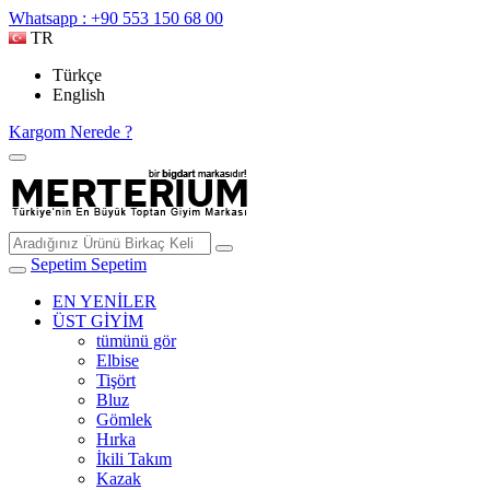
Whatsapp : +90 553 150 68 00
TR
Türkçe
English
Kargom Nerede ?
Sepetim
Sepetim
EN YENİLER
ÜST GİYİM
tümünü gör
Elbise
Tişört
Bluz
Gömlek
Hırka
İkili Takım
Kazak