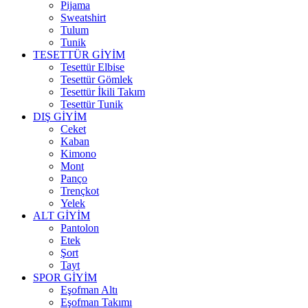
Pijama
Sweatshirt
Tulum
Tunik
TESETTÜR GİYİM
Tesettür Elbise
Tesettür Gömlek
Tesettür İkili Takım
Tesettür Tunik
DIŞ GİYİM
Ceket
Kaban
Kimono
Mont
Panço
Trençkot
Yelek
ALT GİYİM
Pantolon
Etek
Şort
Tayt
SPOR GİYİM
Eşofman Altı
Eşofman Takımı