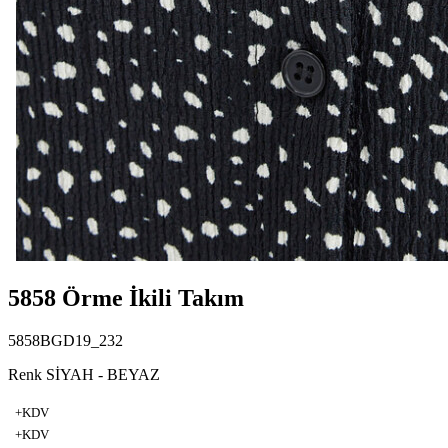
5858 Örme İkili Takım
5858BGD19_232
Renk SİYAH - BEYAZ
+KDV
+KDV