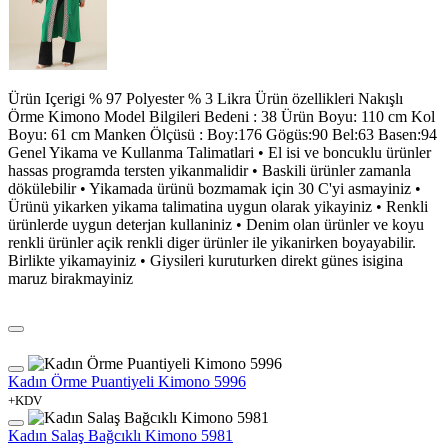
Ürün Içerigi % 97 Polyester % 3 Likra Ürün özellikleri Nakışlı
Örme Kimono Model Bilgileri Bedeni : 38 Ürün Boyu: 110 cm Kol
Boyu: 61 cm Manken Ölçüsü : Boy:176 Gögüs:90 Bel:63 Basen:94
Genel Yikama ve Kullanma Talimatlari • El isi ve boncuklu ürünler
hassas programda tersten yikanmalidir • Baskili ürünler zamanla
dökülebilir • Yikamada ürünü bozmamak için 30 C'yi asmayiniz •
Ürünü yikarken yikama talimatina uygun olarak yikayiniz • Renkli
ürünlerde uygun deterjan kullaniniz • Denim olan ürünler ve koyu
renkli ürünler açik renkli diger ürünler ile yikanirken boyayabilir.
Birlikte yikamayiniz • Giysileri kuruturken direkt günes isigina
maruz birakmayiniz
Kadın Örme Puantiyeli Kimono 5996
+KDV
Kadın Salaş Bağcıklı Kimono 5981