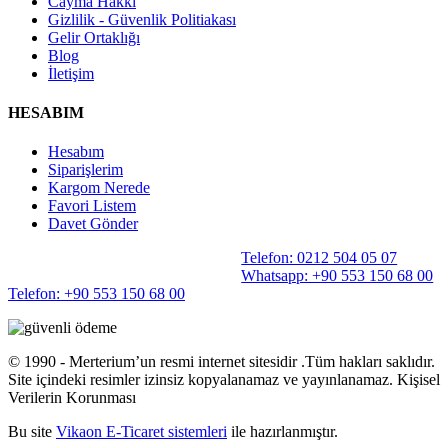
Cayma Hakkı
Gizlilik - Güvenlik Politiakası
Gelir Ortaklığı
Blog
İletişim
HESABIM
Hesabım
Siparişlerim
Kargom Nerede
Favori Listem
Davet Gönder
Telefon: 0212 504 05 07
Whatsapp: +90 553 150 68 00
Telefon: +90 553 150 68 00
©️ 1990 - Merterium’un resmi internet sitesidir .Tüm hakları saklıdır.
Site içindeki resimler izinsiz kopyalanamaz ve yayınlanamaz. Kişisel
Verilerin Korunması
Bu site
Vikaon E-Ticaret sistemleri
ile hazırlanmıştır.