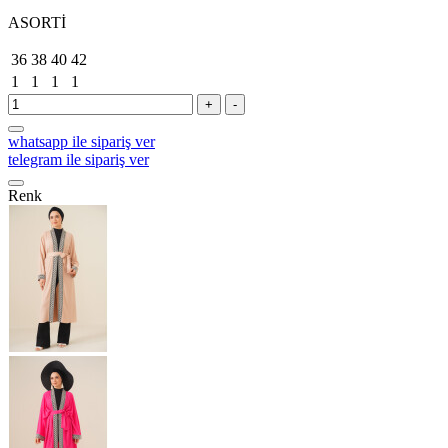
ASORTİ
36
38
40
42
1
1
1
1
+
-
whatsapp ile sipariş ver
telegram ile sipariş ver
Renk