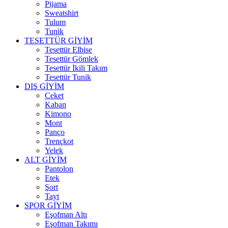
Pijama
Sweatshirt
Tulum
Tunik
TESETTÜR GİYİM
Tesettür Elbise
Tesettür Gömlek
Tesettür İkili Takım
Tesettür Tunik
DIŞ GİYİM
Ceket
Kaban
Kimono
Mont
Panço
Trençkot
Yelek
ALT GİYİM
Pantolon
Etek
Şort
Tayt
SPOR GİYİM
Eşofman Altı
Eşofman Takımı