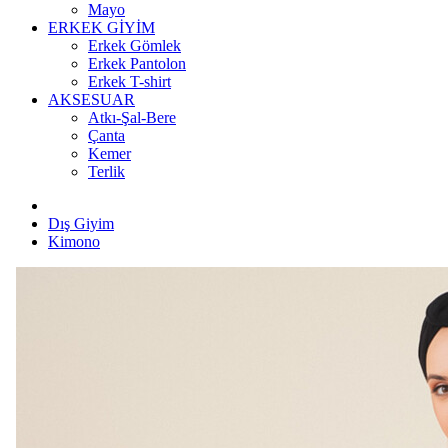
Mayo
ERKEK GİYİM
Erkek Gömlek
Erkek Pantolon
Erkek T-shirt
AKSESUAR
Atkı-Şal-Bere
Çanta
Kemer
Terlik
Dış Giyim
Kimono