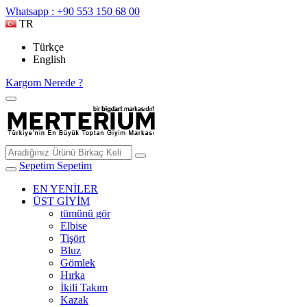
Whatsapp : +90 553 150 68 00
TR
Türkçe
English
Kargom Nerede ?
Sepetim
Sepetim
EN YENİLER
ÜST GİYİM
tümünü gör
Elbise
Tişört
Bluz
Gömlek
Hırka
İkili Takım
Kazak