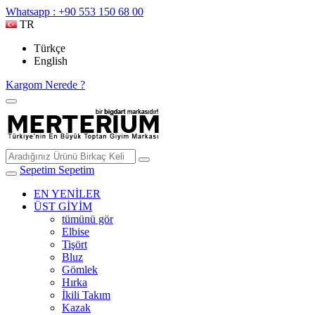
Whatsapp : +90 553 150 68 00
TR
Türkçe
English
Kargom Nerede ?
Sepetim
Sepetim
EN YENİLER
ÜST GİYİM
tümünü gör
Elbise
Tişört
Bluz
Gömlek
Hırka
İkili Takım
Kazak