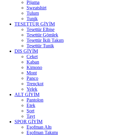
Pijama
Sweatshirt
Tulum
Tunik
TESETTÜR GİYİM
Tesettür Elbise
Tesettür Gömlek
Tesettür İkili Takım
Tesettür Tunik
DIŞ GİYİM
Ceket
Kaban
Kimono
Mont
Panço
Trençkot
Yelek
ALT GİYİM
Pantolon
Etek
Şort
Tayt
SPOR GİYİM
Eşofman Altı
Eşofman Takımı