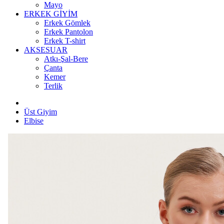
Mayo
ERKEK GİYİM
Erkek Gömlek
Erkek Pantolon
Erkek T-shirt
AKSESUAR
Atkı-Şal-Bere
Çanta
Kemer
Terlik
Üst Giyim
Elbise