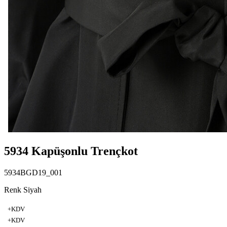
5934 Kapüşonlu Trençkot
5934BGD19_001
Renk Siyah
+KDV
+KDV