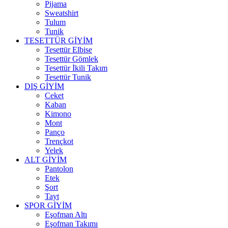
Pijama
Sweatshirt
Tulum
Tunik
TESETTÜR GİYİM
Tesettür Elbise
Tesettür Gömlek
Tesettür İkili Takım
Tesettür Tunik
DIŞ GİYİM
Ceket
Kaban
Kimono
Mont
Panço
Trençkot
Yelek
ALT GİYİM
Pantolon
Etek
Şort
Tayt
SPOR GİYİM
Eşofman Altı
Eşofman Takımı