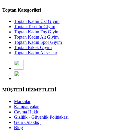
Toptan Kategorileri
Toptan Kadın Üst Giyim
Toptan Tesettür Giyim
Toptan Kadın Dış Giyim
Toptan Kadın Alt Giyim
Toptan Kadın Spor Giyim
Toptan Erkek Giyim
Toptan Kadın Aksesuar
MÜŞTERİ HİZMETLERİ
Markalar
Kampanyalar
Cayma Hakkı
Gizlilik - Güvenlik Politiakası
Gelir Ortaklığı
Blog