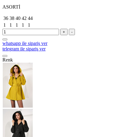
ASORTİ
36
38
40
42
44
1
1
1
1
1
+
-
whatsapp ile sipariş ver
telegram ile sipariş ver
Renk