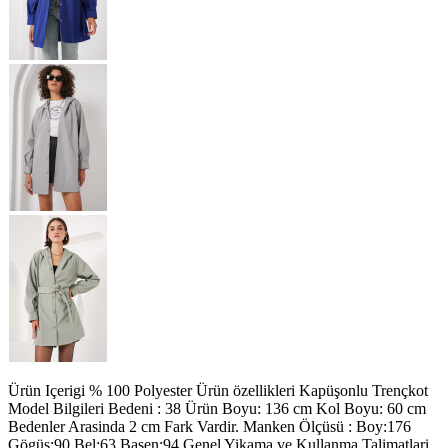
Ürün Içerigi % 100 Polyester Ürün özellikleri Kapüşonlu Trençkot
Model Bilgileri Bedeni : 38 Ürün Boyu: 136 cm Kol Boyu: 60 cm
Bedenler Arasinda 2 cm Fark Vardir. Manken Ölçüsü : Boy:176
Gögüs:90 Bel:63 Basen:94 Genel Yikama ve Kullanma Talimatlari