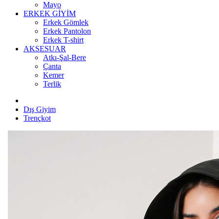
Mayo
ERKEK GİYİM
Erkek Gömlek
Erkek Pantolon
Erkek T-shirt
AKSESUAR
Atkı-Şal-Bere
Çanta
Kemer
Terlik
Dış Giyim
Trençkot