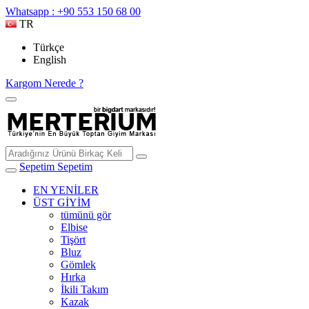
Whatsapp : +90 553 150 68 00
TR
Türkçe
English
Kargom Nerede ?
Sepetim
Sepetim
EN YENİLER
ÜST GİYİM
tümünü gör
Elbise
Tişört
Bluz
Gömlek
Hırka
İkili Takım
Kazak