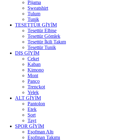
Pijama
Sweatshirt
Tulum
Tunik
TESETTÜR GİYİM
Tesettür Elbise
Tesettür Gömlek
Tesettür İkili Takım
Tesettür Tunik
DIŞ GİYİM
Ceket
Kaban
Kimono
Mont
Panço
Trençkot
Yelek
ALT GİYİM
Pantolon
Etek
Şort
Tayt
SPOR GİYİM
Eşofman Altı
Eşofman Takımı