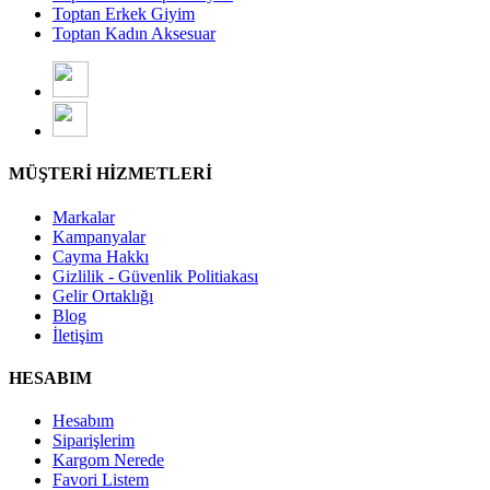
Toptan Erkek Giyim
Toptan Kadın Aksesuar
MÜŞTERİ HİZMETLERİ
Markalar
Kampanyalar
Cayma Hakkı
Gizlilik - Güvenlik Politiakası
Gelir Ortaklığı
Blog
İletişim
HESABIM
Hesabım
Siparişlerim
Kargom Nerede
Favori Listem