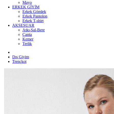
Mayo
ERKEK GİYİM
Erkek Gömlek
Erkek Pantolon
Erkek T-shirt
AKSESUAR
Atkı-Şal-Bere
Çanta
Kemer
Terlik
Dış Giyim
Trençkot