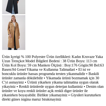
Ürün Içerigi % 100 Polyester Ürün özellikleri: Kadın Kruvaze Yaka
Uzun Trençkot Model Bilgileri Bedeni : 38 Ürün Boyu: 113 cm
Ürün Kol Boyu: 59 cm Manken Ölçüsü : Boy:176 Gögüs:90 Bel:63
Basen:94 Genel Yikama ve Kullanma Talimatlari • El isi ve
boncuklu ürünler hassas programda tersten yikanmalidir • Baskili
ürünler zamanla dökülebilir • Yikamada ürünü bozmamak için 30
C'yi asmayiniz • Ürünü yikarken yikama talimatina uygun olarak
yikayiniz • Renkli ürünlerde uygun deterjan kullaniniz • Denim olan
ürünler ve koyu renkli ürünler açik renkli diger ürünler ile
yikanirken boyayabilir. Birlikte yikamayiniz • Giysileri kuruturken
direkt günes isigina maruz birakmayiniz