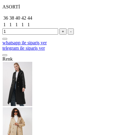
ASORTİ
36
38
40
42
44
1
1
1
1
1
+
-
whatsapp ile sipariş ver
telegram ile sipariş ver
Renk