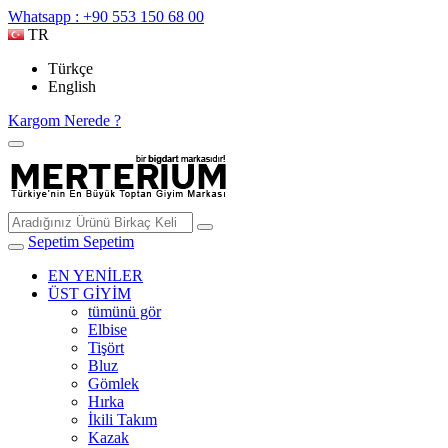
Whatsapp : +90 553 150 68 00
TR
Türkçe
English
Kargom Nerede ?
Sepetim
Sepetim
EN YENİLER
ÜST GİYİM
tümünü gör
Elbise
Tişört
Bluz
Gömlek
Hırka
İkili Takım
Kazak