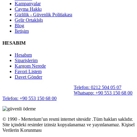
Kampanyalar
Cayma Hakkı
Gizlilik - Güvenlik Politiakası
Gelir Ortaklığı
Blog
İletişim
HESABIM
Hesabım
Siparişlerim
Kargom Nerede
Favori Listem
Davet Gönder
Telefon: 0212 504 05 07
Whatsapp: +90 553 150 68 00
Telefon: +90 553 150 68 00
©️ 1990 - Merterium’un resmi internet sitesidir .Tüm hakları saklıdır.
Site içindeki resimler izinsiz kopyalanamaz ve yayınlanamaz. Kişisel
Verilerin Korunması