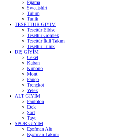
Pijama
Sweatshirt
Tulum
Tunik
TESETTÜR GİYİM
Tesettür Elbise
Tesettür Gömlek
Tesettür İkili Takım
Tesettür Tunik
DIŞ GİYİM
Ceket
Kaban
Kimono
Mont
Panço
Trençkot
Yelek
ALT GİYİM
Pantolon
Etek
Şort
Tayt
SPOR GİYİM
Eşofman Altı
Eşofman Takımı