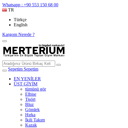
Whatsapp : +90 553 150 68 00
TR
Türkçe
English
Kargom Nerede ?
Sepetim
Sepetim
EN YENİLER
ÜST GİYİM
tümünü gör
Elbise
Tişört
Bluz
Gömlek
Hırka
İkili Takım
Kazak