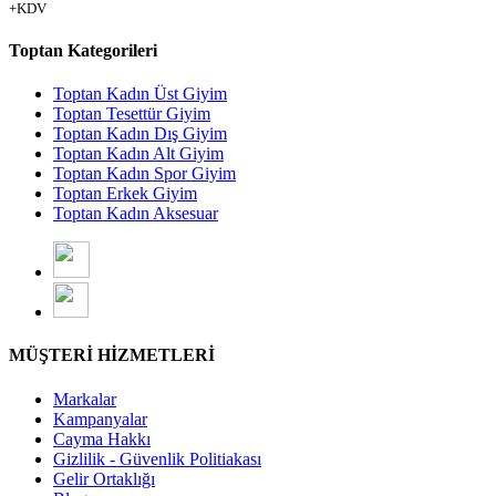
+KDV
Toptan Kategorileri
Toptan Kadın Üst Giyim
Toptan Tesettür Giyim
Toptan Kadın Dış Giyim
Toptan Kadın Alt Giyim
Toptan Kadın Spor Giyim
Toptan Erkek Giyim
Toptan Kadın Aksesuar
MÜŞTERİ HİZMETLERİ
Markalar
Kampanyalar
Cayma Hakkı
Gizlilik - Güvenlik Politiakası
Gelir Ortaklığı