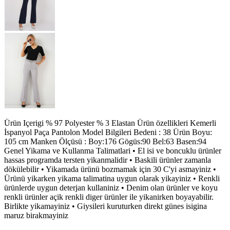
Ürün Içerigi % 97 Polyester % 3 Elastan Ürün özellikleri Kemerli
İspanyol Paça Pantolon Model Bilgileri Bedeni : 38 Ürün Boyu:
105 cm Manken Ölçüsü : Boy:176 Gögüs:90 Bel:63 Basen:94
Genel Yikama ve Kullanma Talimatlari • El isi ve boncuklu ürünler
hassas programda tersten yikanmalidir • Baskili ürünler zamanla
dökülebilir • Yikamada ürünü bozmamak için 30 C'yi asmayiniz •
Ürünü yikarken yikama talimatina uygun olarak yikayiniz • Renkli
ürünlerde uygun deterjan kullaniniz • Denim olan ürünler ve koyu
renkli ürünler açik renkli diger ürünler ile yikanirken boyayabilir.
Birlikte yikamayiniz • Giysileri kuruturken direkt günes isigina
maruz birakmayiniz