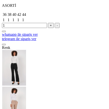
ASORTİ
36
38
40
42
44
1
1
1
1
1
+
-
whatsapp ile sipariş ver
telegram ile sipariş ver
Renk