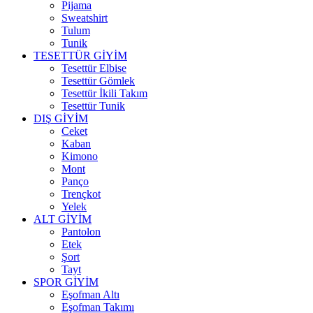
Pijama
Sweatshirt
Tulum
Tunik
TESETTÜR GİYİM
Tesettür Elbise
Tesettür Gömlek
Tesettür İkili Takım
Tesettür Tunik
DIŞ GİYİM
Ceket
Kaban
Kimono
Mont
Panço
Trençkot
Yelek
ALT GİYİM
Pantolon
Etek
Şort
Tayt
SPOR GİYİM
Eşofman Altı
Eşofman Takımı