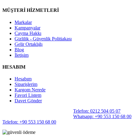
MÜŞTERİ HİZMETLERİ
Markalar
Kampanyalar
Cayma Hakkı
Gizlilik - Güvenlik Politiakası
Gelir Ortaklığı
Blog
İletişim
HESABIM
Hesabım
Siparişlerim
Kargom Nerede
Favori Listem
Davet Gönder
Telefon: 0212 504 05 07
Whatsapp: +90 553 150 68 00
Telefon: +90 553 150 68 00