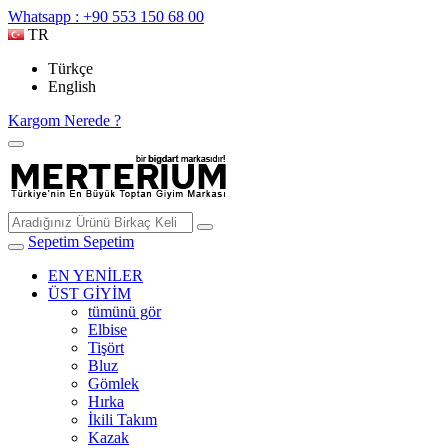
Whatsapp : +90 553 150 68 00
TR
Türkçe
English
Kargom Nerede ?
Sepetim
Sepetim
EN YENİLER
ÜST GİYİM
tümünü gör
Elbise
Tişört
Bluz
Gömlek
Hırka
İkili Takım
Kazak