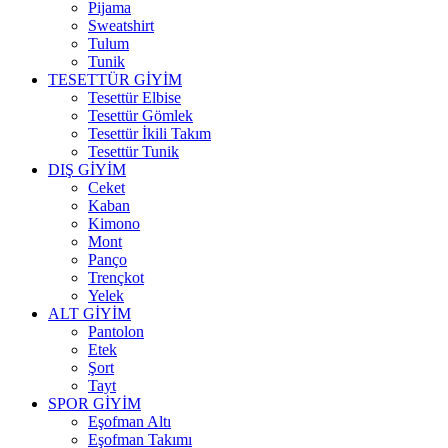
Pijama
Sweatshirt
Tulum
Tunik
TESETTÜR GİYİM
Tesettür Elbise
Tesettür Gömlek
Tesettür İkili Takım
Tesettür Tunik
DIŞ GİYİM
Ceket
Kaban
Kimono
Mont
Panço
Trençkot
Yelek
ALT GİYİM
Pantolon
Etek
Şort
Tayt
SPOR GİYİM
Eşofman Altı
Eşofman Takımı