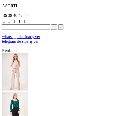
ASORTİ
36
38
40
42
44
1
1
1
1
1
+
-
whatsapp ile sipariş ver
telegram ile sipariş ver
Renk