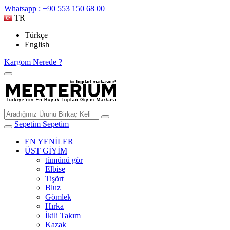
Whatsapp : +90 553 150 68 00
TR
Türkçe
English
Kargom Nerede ?
Sepetim
Sepetim
EN YENİLER
ÜST GİYİM
tümünü gör
Elbise
Tişört
Bluz
Gömlek
Hırka
İkili Takım
Kazak