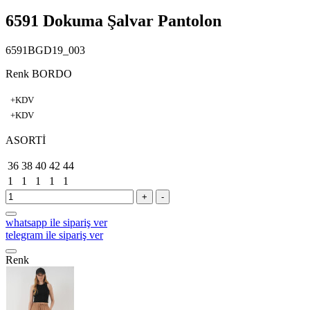
6591 Dokuma Şalvar Pantolon
6591BGD19_003
Renk BORDO
+KDV
+KDV
ASORTİ
36
38
40
42
44
1
1
1
1
1
+
-
whatsapp ile sipariş ver
telegram ile sipariş ver
Renk