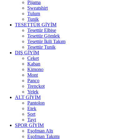
Pijama
Sweatshirt
Tulum
Tunik
TESETTÜR GİYİM
Tesettür Elbise
Tesettür Gömlek
Tesettür İkili Takım
Tesettür Tunik
DIŞ GİYİM
Ceket
Kaban
Kimono
Mont
Panço
Trençkot
Yelek
ALT GİYİM
Pantolon
Etek
Şort
Tayt
SPOR GİYİM
Eşofman Altı
Eşofman Takımı