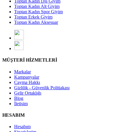
Toptan Kadın Dış Giyim
Toptan Kadın Alt Giyim
Toptan Kadın Spor Giyim
Toptan Erkek Giyim
Toptan Kadın Aksesuar
MÜŞTERİ HİZMETLERİ
Markalar
Kampanyalar
Cayma Hakkı
Gizlilik - Güvenlik Politiakası
Gelir Ortaklığı
Blog
İletişim
HESABIM
Hesabım
Siparişlerim