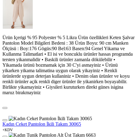
Ürün Içerigi % 95 Polyester % 5 Likra Ürün özellikleri Keten Şalvar
Pantolon Model Bilgileri Bedeni : 38 Ürün Boyu: 90 cm Manken
Ölçüsü : Boy:176 Gögüs:90 Bel:63 Basen:94 Genel Yikama ve
Kullanma Talimatlari • El isi ve boncuklu ürünler hassas programda
tersten yikanmalidir • Baskili ürünler zamanla dökülebilir •
Yikamada ürünü bozmamak için 30 C'yi asmayiniz • Ürünü
yikarken yikama talimatina uygun olarak yikayiniz • Renkli
ürünlerde uygun deterjan kullaniniz • Denim olan ürünler ve koyu
renkli ürünler açik renkli diger ürünler ile yikanirken boyayabilir.
Birlikte yikamayiniz • Giysileri kuruturken direkt günes isigina
maruz birakmayiniz
Kadın Ceket Pantolon İkili Takım 30065
+KDV