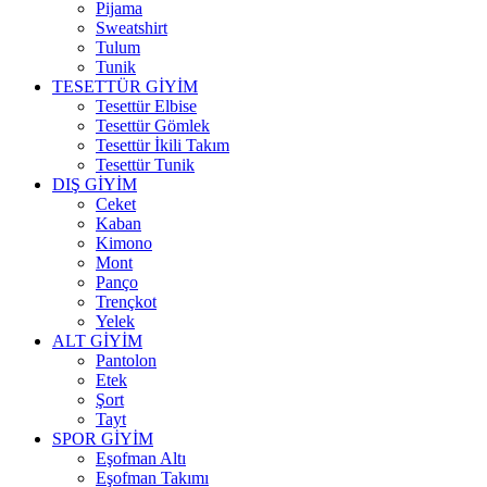
Pijama
Sweatshirt
Tulum
Tunik
TESETTÜR GİYİM
Tesettür Elbise
Tesettür Gömlek
Tesettür İkili Takım
Tesettür Tunik
DIŞ GİYİM
Ceket
Kaban
Kimono
Mont
Panço
Trençkot
Yelek
ALT GİYİM
Pantolon
Etek
Şort
Tayt
SPOR GİYİM
Eşofman Altı
Eşofman Takımı