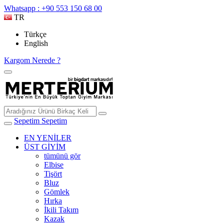
Whatsapp : +90 553 150 68 00
TR
Türkçe
English
Kargom Nerede ?
Sepetim
Sepetim
EN YENİLER
ÜST GİYİM
tümünü gör
Elbise
Tişört
Bluz
Gömlek
Hırka
İkili Takım
Kazak