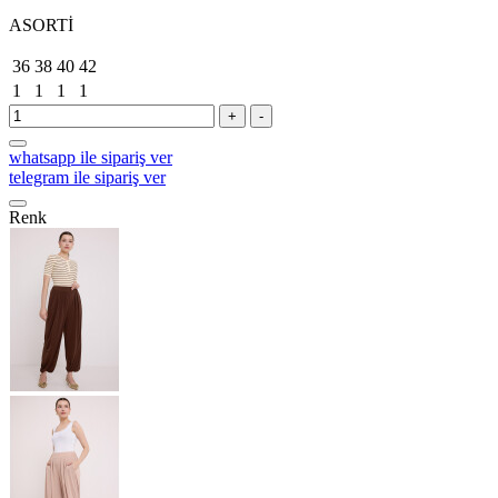
ASORTİ
36
38
40
42
1
1
1
1
+
-
whatsapp ile sipariş ver
telegram ile sipariş ver
Renk