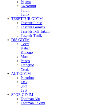
Pijama
Sweatshirt
Tulum
Tunik
TESETTÜR GİYİM
Tesettür Elbise
Tesettür Gömlek
Tesettür İkili Takım
Tesettür Tunik
DIŞ GİYİM
Ceket
Kaban
Kimono
Mont
Panço
Trençkot
Yelek
ALT GİYİM
Pantolon
Etek
Şort
Tayt
SPOR GİYİM
Eşofman Altı
Eşofman Takımı