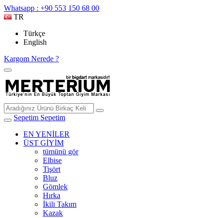
Whatsapp : +90 553 150 68 00
TR
Türkçe
English
Kargom Nerede ?
Sepetim
Sepetim
EN YENİLER
ÜST GİYİM
tümünü gör
Elbise
Tişört
Bluz
Gömlek
Hırka
İkili Takım
Kazak