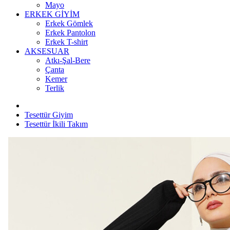
Mayo
ERKEK GİYİM
Erkek Gömlek
Erkek Pantolon
Erkek T-shirt
AKSESUAR
Atkı-Şal-Bere
Çanta
Kemer
Terlik
Tesettür Giyim
Tesettür İkili Takım