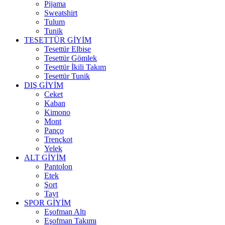
Pijama
Sweatshirt
Tulum
Tunik
TESETTÜR GİYİM
Tesettür Elbise
Tesettür Gömlek
Tesettür İkili Takım
Tesettür Tunik
DIŞ GİYİM
Ceket
Kaban
Kimono
Mont
Panço
Trençkot
Yelek
ALT GİYİM
Pantolon
Etek
Şort
Tayt
SPOR GİYİM
Eşofman Altı
Eşofman Takımı