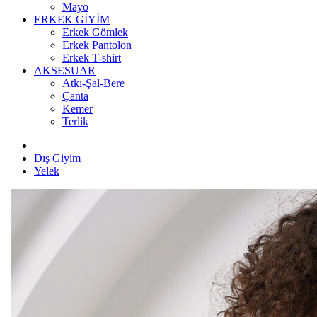
Mayo
ERKEK GİYİM
Erkek Gömlek
Erkek Pantolon
Erkek T-shirt
AKSESUAR
Atkı-Şal-Bere
Çanta
Kemer
Terlik
Dış Giyim
Yelek