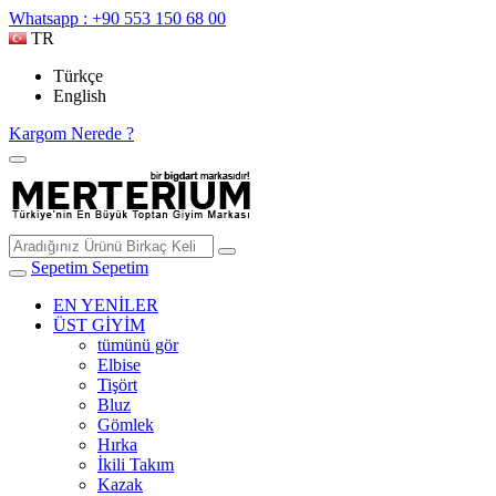
Whatsapp : +90 553 150 68 00
TR
Türkçe
English
Kargom Nerede ?
Sepetim
Sepetim
EN YENİLER
ÜST GİYİM
tümünü gör
Elbise
Tişört
Bluz
Gömlek
Hırka
İkili Takım
Kazak