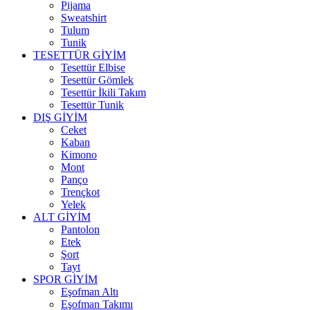
Pijama
Sweatshirt
Tulum
Tunik
TESETTÜR GİYİM
Tesettür Elbise
Tesettür Gömlek
Tesettür İkili Takım
Tesettür Tunik
DIŞ GİYİM
Ceket
Kaban
Kimono
Mont
Panço
Trençkot
Yelek
ALT GİYİM
Pantolon
Etek
Şort
Tayt
SPOR GİYİM
Eşofman Altı
Eşofman Takımı