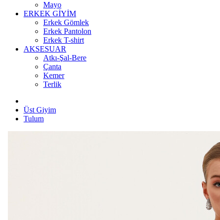
Mayo
ERKEK GİYİM
Erkek Gömlek
Erkek Pantolon
Erkek T-shirt
AKSESUAR
Atkı-Şal-Bere
Çanta
Kemer
Terlik
Üst Giyim
Tulum