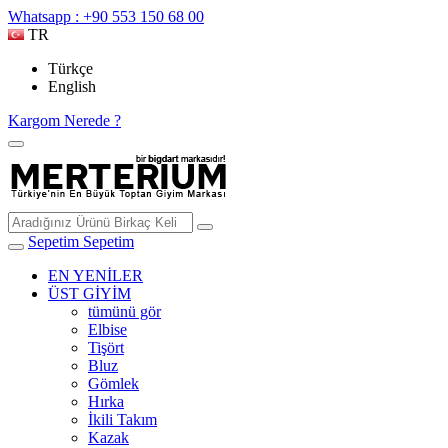
Whatsapp : +90 553 150 68 00
TR
Türkçe
English
Kargom Nerede ?
Sepetim
Sepetim
EN YENİLER
ÜST GİYİM
tümünü gör
Elbise
Tişört
Bluz
Gömlek
Hırka
İkili Takım
Kazak