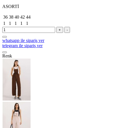
ASORTİ
36
38
40
42
44
1
1
1
1
1
+
-
whatsapp ile sipariş ver
telegram ile sipariş ver
Renk