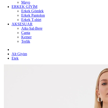
Mayo
ERKEK GİYİM
Erkek Gömlek
Erkek Pantolon
Erkek T-shirt
AKSESUAR
Atkı-Şal-Bere
Çanta
Kemer
Terlik
Alt Giyim
Etek