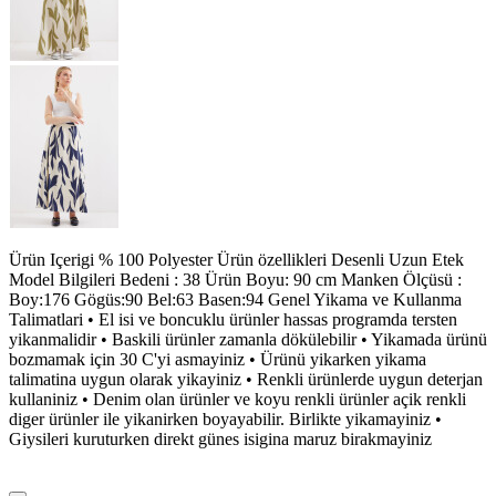
Ürün Içerigi % 100 Polyester Ürün özellikleri Desenli Uzun Etek
Model Bilgileri Bedeni : 38 Ürün Boyu: 90 cm Manken Ölçüsü :
Boy:176 Gögüs:90 Bel:63 Basen:94 Genel Yikama ve Kullanma
Talimatlari • El isi ve boncuklu ürünler hassas programda tersten
yikanmalidir • Baskili ürünler zamanla dökülebilir • Yikamada ürünü
bozmamak için 30 C'yi asmayiniz • Ürünü yikarken yikama
talimatina uygun olarak yikayiniz • Renkli ürünlerde uygun deterjan
kullaniniz • Denim olan ürünler ve koyu renkli ürünler açik renkli
diger ürünler ile yikanirken boyayabilir. Birlikte yikamayiniz •
Giysileri kuruturken direkt günes isigina maruz birakmayiniz