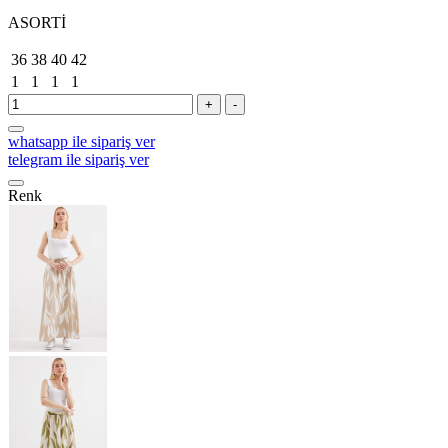
ASORTİ
36
38
40
42
1
1
1
1
+
-
whatsapp ile sipariş ver
telegram ile sipariş ver
Renk