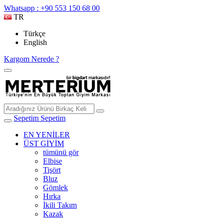
Whatsapp : +90 553 150 68 00
TR
Türkçe
English
Kargom Nerede ?
Sepetim
Sepetim
EN YENİLER
ÜST GİYİM
tümünü gör
Elbise
Tişört
Bluz
Gömlek
Hırka
İkili Takım
Kazak