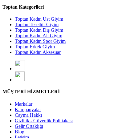
Toptan Kategorileri
Toptan Kadın Üst Giyim
Toptan Tesettür Giyim
Toptan Kadın Dış Giyim
Toptan Kadın Alt Giyim
Toptan Kadın Spor Giyim
Toptan Erkek Giyim
Toptan Kadın Aksesuar
MÜŞTERİ HİZMETLERİ
Markalar
Kampanyalar
Cayma Hakkı
Gizlilik - Güvenlik Politiakası
Gelir Ortaklığı
Blog
İletişim