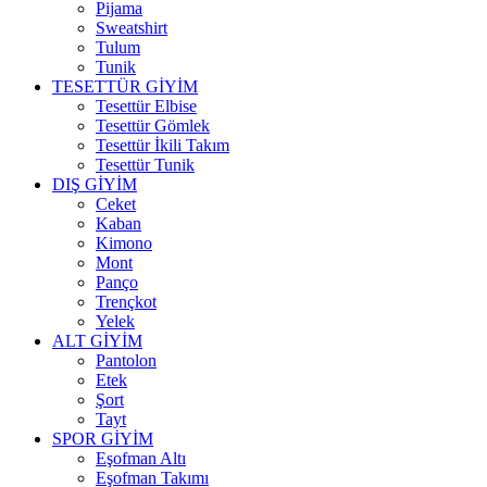
Pijama
Sweatshirt
Tulum
Tunik
TESETTÜR GİYİM
Tesettür Elbise
Tesettür Gömlek
Tesettür İkili Takım
Tesettür Tunik
DIŞ GİYİM
Ceket
Kaban
Kimono
Mont
Panço
Trençkot
Yelek
ALT GİYİM
Pantolon
Etek
Şort
Tayt
SPOR GİYİM
Eşofman Altı
Eşofman Takımı