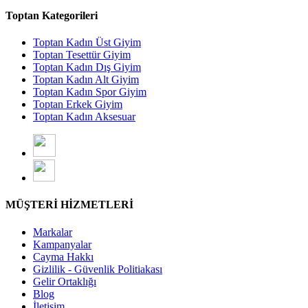
Toptan Kategorileri
Toptan Kadın Üst Giyim
Toptan Tesettür Giyim
Toptan Kadın Dış Giyim
Toptan Kadın Alt Giyim
Toptan Kadın Spor Giyim
Toptan Erkek Giyim
Toptan Kadın Aksesuar
MÜŞTERİ HİZMETLERİ
Markalar
Kampanyalar
Cayma Hakkı
Gizlilik - Güvenlik Politiakası
Gelir Ortaklığı
Blog
İletişim