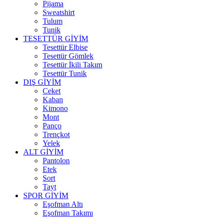
Pijama
Sweatshirt
Tulum
Tunik
TESETTÜR GİYİM
Tesettür Elbise
Tesettür Gömlek
Tesettür İkili Takım
Tesettür Tunik
DIŞ GİYİM
Ceket
Kaban
Kimono
Mont
Panço
Trençkot
Yelek
ALT GİYİM
Pantolon
Etek
Şort
Tayt
SPOR GİYİM
Eşofman Altı
Eşofman Takımı