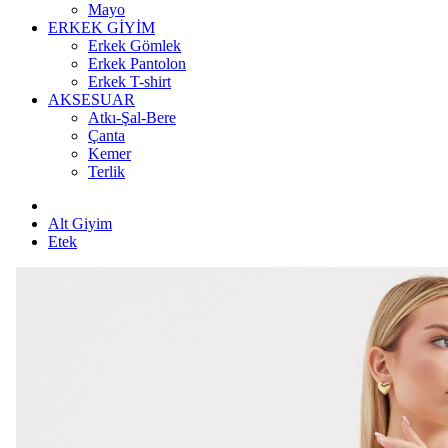
Mayo
ERKEK GİYİM
Erkek Gömlek
Erkek Pantolon
Erkek T-shirt
AKSESUAR
Atkı-Şal-Bere
Çanta
Kemer
Terlik
Alt Giyim
Etek