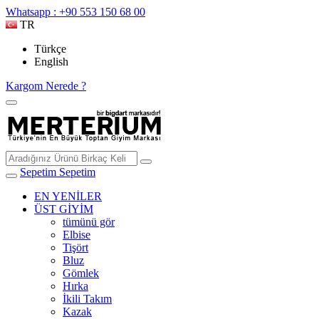
Whatsapp : +90 553 150 68 00
TR
Türkçe
English
Kargom Nerede ?
Sepetim
Sepetim
EN YENİLER
ÜST GİYİM
tümünü gör
Elbise
Tişört
Bluz
Gömlek
Hırka
İkili Takım
Kazak