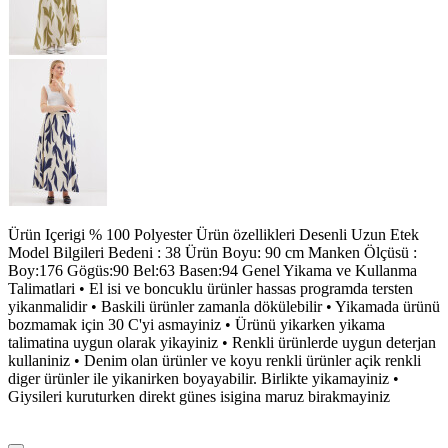
Ürün Içerigi % 100 Polyester Ürün özellikleri Desenli Uzun Etek
Model Bilgileri Bedeni : 38 Ürün Boyu: 90 cm Manken Ölçüsü :
Boy:176 Gögüs:90 Bel:63 Basen:94 Genel Yikama ve Kullanma
Talimatlari • El isi ve boncuklu ürünler hassas programda tersten
yikanmalidir • Baskili ürünler zamanla dökülebilir • Yikamada ürünü
bozmamak için 30 C'yi asmayiniz • Ürünü yikarken yikama
talimatina uygun olarak yikayiniz • Renkli ürünlerde uygun deterjan
kullaniniz • Denim olan ürünler ve koyu renkli ürünler açik renkli
diger ürünler ile yikanirken boyayabilir. Birlikte yikamayiniz •
Giysileri kuruturken direkt günes isigina maruz birakmayiniz