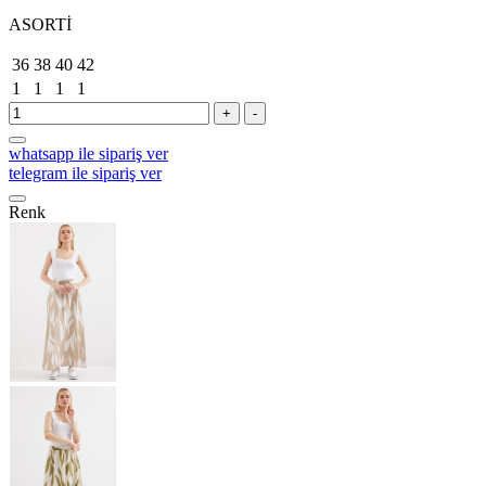
ASORTİ
36
38
40
42
1
1
1
1
+
-
whatsapp ile sipariş ver
telegram ile sipariş ver
Renk