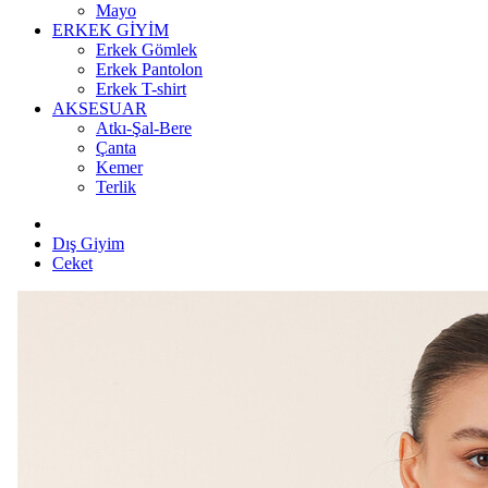
Mayo
ERKEK GİYİM
Erkek Gömlek
Erkek Pantolon
Erkek T-shirt
AKSESUAR
Atkı-Şal-Bere
Çanta
Kemer
Terlik
Dış Giyim
Ceket