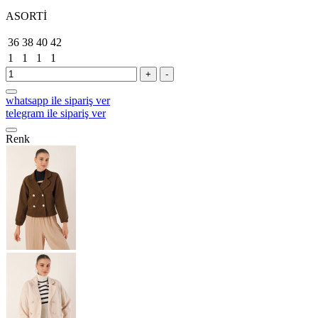
ASORTİ
36
38
40
42
1
1
1
1
+
-
whatsapp ile sipariş ver
telegram ile sipariş ver
Renk