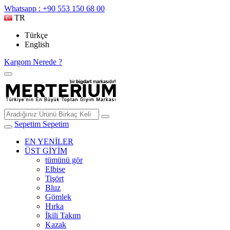
Whatsapp : +90 553 150 68 00
TR
Türkçe
English
Kargom Nerede ?
Sepetim
Sepetim
EN YENİLER
ÜST GİYİM
tümünü gör
Elbise
Tişört
Bluz
Gömlek
Hırka
İkili Takım
Kazak