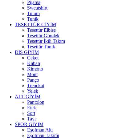
Pijama
Sweatshirt
Tulum
Tunik
TESETTÜR GİYİM
Tesettür Elbise
Tesettür Gömlek
Tesettür İkili Takım
Tesettür Tunik
DIŞ GİYİM
Ceket
Kaban
Kimono
Mont
Panço
Trençkot
Yelek
ALT GİYİM
Pantolon
Etek
Şort
Tayt
SPOR GİYİM
Eşofman Altı
Eşofman Takımı