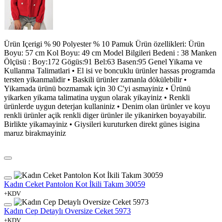
Ürün Içerigi % 90 Polyester % 10 Pamuk Ürün özellikleri: Ürün
Boyu: 57 cm Kol Boyu: 49 cm Model Bilgileri Bedeni : 38 Manken
Ölçüsü : Boy:172 Gögüs:91 Bel:63 Basen:95 Genel Yikama ve
Kullanma Talimatlari • El isi ve boncuklu ürünler hassas programda
tersten yikanmalidir • Baskili ürünler zamanla dökülebilir •
Yikamada ürünü bozmamak için 30 C'yi asmayiniz • Ürünü
yikarken yikama talimatina uygun olarak yikayiniz • Renkli
ürünlerde uygun deterjan kullaniniz • Denim olan ürünler ve koyu
renkli ürünler açik renkli diger ürünler ile yikanirken boyayabilir.
Birlikte yikamayiniz • Giysileri kuruturken direkt günes isigina
maruz birakmayiniz
Kadın Ceket Pantolon Kot İkili Takım 30059
+KDV
Kadın Cep Detaylı Oversize Ceket 5973
+KDV