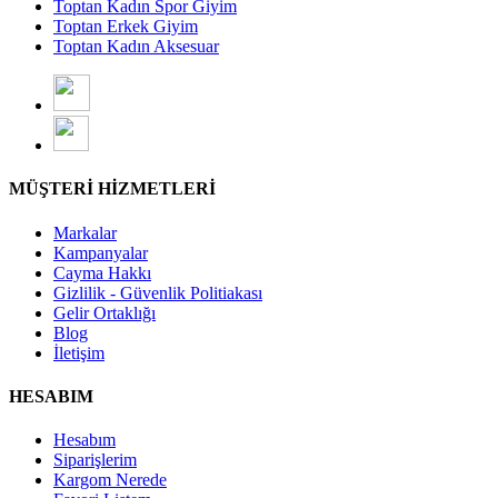
Toptan Kadın Spor Giyim
Toptan Erkek Giyim
Toptan Kadın Aksesuar
MÜŞTERİ HİZMETLERİ
Markalar
Kampanyalar
Cayma Hakkı
Gizlilik - Güvenlik Politiakası
Gelir Ortaklığı
Blog
İletişim
HESABIM
Hesabım
Siparişlerim
Kargom Nerede