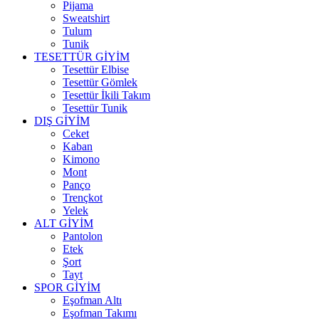
Pijama
Sweatshirt
Tulum
Tunik
TESETTÜR GİYİM
Tesettür Elbise
Tesettür Gömlek
Tesettür İkili Takım
Tesettür Tunik
DIŞ GİYİM
Ceket
Kaban
Kimono
Mont
Panço
Trençkot
Yelek
ALT GİYİM
Pantolon
Etek
Şort
Tayt
SPOR GİYİM
Eşofman Altı
Eşofman Takımı