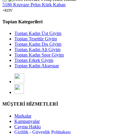
5186 Kruvaze Peluş Kürk Kaban
+KDV
Toptan Kategorileri
Toptan Kadın Üst Giyim
Toptan Tesettür Giyim
Toptan Kadın Dış Giyim
Toptan Kadın Alt Giyim
Toptan Kadın Spor Giyim
Toptan Erkek Giyim
Toptan Kadın Aksesuar
MÜŞTERİ HİZMETLERİ
Markalar
Kampanyalar
Cayma Hakkı
Gizlilik - Güvenlik Politiakası