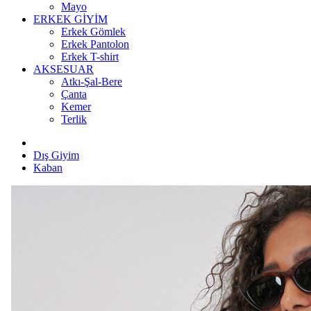
Mayo
ERKEK GİYİM
Erkek Gömlek
Erkek Pantolon
Erkek T-shirt
AKSESUAR
Atkı-Şal-Bere
Çanta
Kemer
Terlik
Dış Giyim
Kaban