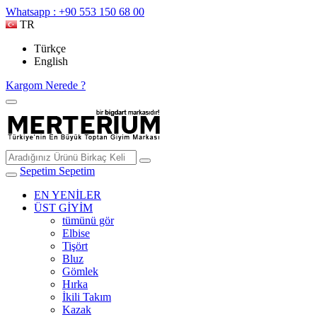
Whatsapp : +90 553 150 68 00
TR
Türkçe
English
Kargom Nerede ?
Sepetim
Sepetim
EN YENİLER
ÜST GİYİM
tümünü gör
Elbise
Tişört
Bluz
Gömlek
Hırka
İkili Takım
Kazak