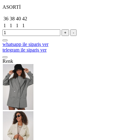
ASORTİ
36
38
40
42
1
1
1
1
+
-
whatsapp ile sipariş ver
telegram ile sipariş ver
Renk