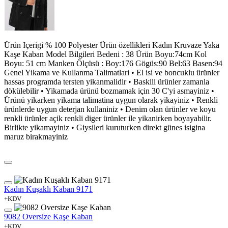
Ürün Içerigi % 100 Polyester Ürün özellikleri Kadın Kruvaze Yaka
Kaşe Kaban Model Bilgileri Bedeni : 38 Ürün Boyu:74cm Kol
Boyu: 51 cm Manken Ölçüsü : Boy:176 Gögüs:90 Bel:63 Basen:94
Genel Yikama ve Kullanma Talimatlari • El isi ve boncuklu ürünler
hassas programda tersten yikanmalidir • Baskili ürünler zamanla
dökülebilir • Yikamada ürünü bozmamak için 30 C'yi asmayiniz •
Ürünü yikarken yikama talimatina uygun olarak yikayiniz • Renkli
ürünlerde uygun deterjan kullaniniz • Denim olan ürünler ve koyu
renkli ürünler açik renkli diger ürünler ile yikanirken boyayabilir.
Birlikte yikamayiniz • Giysileri kuruturken direkt günes isigina
maruz birakmayiniz
Kadın Kuşaklı Kaban 9171
+KDV
9082 Oversize Kaşe Kaban
+KDV