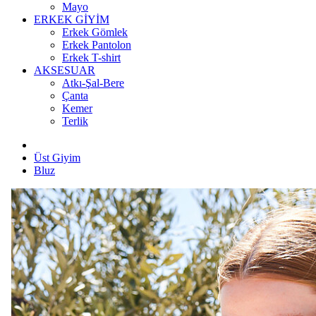
Mayo
ERKEK GİYİM
Erkek Gömlek
Erkek Pantolon
Erkek T-shirt
AKSESUAR
Atkı-Şal-Bere
Çanta
Kemer
Terlik
Üst Giyim
Bluz