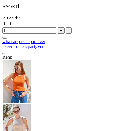
ASORTİ
36
38
40
1
1
1
+
-
whatsapp ile sipariş ver
telegram ile sipariş ver
Renk