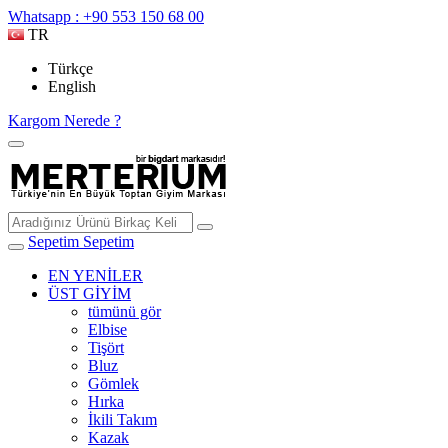
Whatsapp : +90 553 150 68 00
TR
Türkçe
English
Kargom Nerede ?
Sepetim
Sepetim
EN YENİLER
ÜST GİYİM
tümünü gör
Elbise
Tişört
Bluz
Gömlek
Hırka
İkili Takım
Kazak