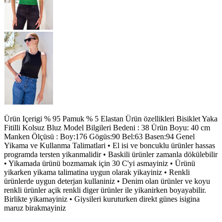
Ürün Içerigi % 95 Pamuk % 5 Elastan Ürün özellikleri Bisiklet Yaka
Fitilli Kolsuz Bluz Model Bilgileri Bedeni : 38 Ürün Boyu: 40 cm
Manken Ölçüsü : Boy:176 Gögüs:90 Bel:63 Basen:94 Genel
Yikama ve Kullanma Talimatlari • El isi ve boncuklu ürünler hassas
programda tersten yikanmalidir • Baskili ürünler zamanla dökülebilir
• Yikamada ürünü bozmamak için 30 C'yi asmayiniz • Ürünü
yikarken yikama talimatina uygun olarak yikayiniz • Renkli
ürünlerde uygun deterjan kullaniniz • Denim olan ürünler ve koyu
renkli ürünler açik renkli diger ürünler ile yikanirken boyayabilir.
Birlikte yikamayiniz • Giysileri kuruturken direkt günes isigina
maruz birakmayiniz