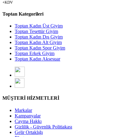
+KDV
Toptan Kategorileri
Toptan Kadın Üst Giyim
Toptan Tesettür Giyim
Toptan Kadın Dış Giyim
Toptan Kadın Alt Giyim
Toptan Kadın Spor Giyim
Toptan Erkek Giyim
Toptan Kadın Aksesuar
MÜŞTERİ HİZMETLERİ
Markalar
Kampanyalar
Cayma Hakkı
Gizlilik - Güvenlik Politiakası
Gelir Ortaklığı