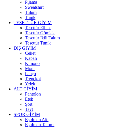
Pijama
Sweatshirt
Tulum
Tunik
TESETTÜR GİYİM
Tesettür Elbise
Tesettür Gömlek
Tesettür İkili Takım
Tesettür Tunik
DIŞ GİYİM
Ceket
Kaban
Kimono
Mont
Panço
Trençkot
Yelek
ALT GİYİM
Pantolon
Etek
Şort
Tayt
SPOR GİYİM
Eşofman Altı
Eşofman Takımı