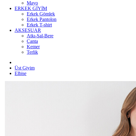
Mayo
ERKEK GİYİM
Erkek Gömlek
Erkek Pantolon
Erkek T-shirt
AKSESUAR
Atkı-Şal-Bere
Çanta
Kemer
Terlik
Üst Giyim
Elbise