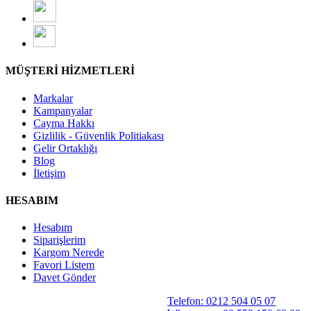
MÜŞTERİ HİZMETLERİ
Markalar
Kampanyalar
Cayma Hakkı
Gizlilik - Güvenlik Politiakası
Gelir Ortaklığı
Blog
İletişim
HESABIM
Hesabım
Siparişlerim
Kargom Nerede
Favori Listem
Davet Gönder
Telefon: 0212 504 05 07