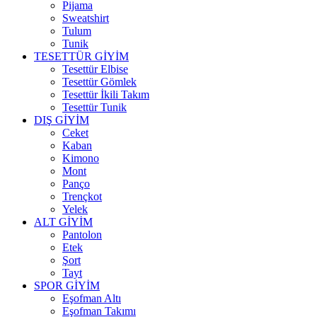
Pijama
Sweatshirt
Tulum
Tunik
TESETTÜR GİYİM
Tesettür Elbise
Tesettür Gömlek
Tesettür İkili Takım
Tesettür Tunik
DIŞ GİYİM
Ceket
Kaban
Kimono
Mont
Panço
Trençkot
Yelek
ALT GİYİM
Pantolon
Etek
Şort
Tayt
SPOR GİYİM
Eşofman Altı
Eşofman Takımı