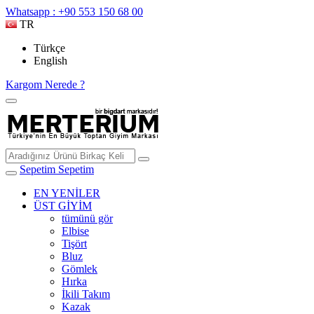
Whatsapp : +90 553 150 68 00
TR
Türkçe
English
Kargom Nerede ?
Sepetim
Sepetim
EN YENİLER
ÜST GİYİM
tümünü gör
Elbise
Tişört
Bluz
Gömlek
Hırka
İkili Takım
Kazak