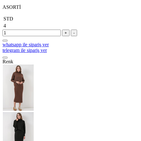
ASORTİ
STD
4
+
-
whatsapp ile sipariş ver
telegram ile sipariş ver
Renk