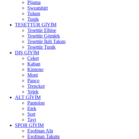
Pijama
Sweatshirt
Tulum
Tunik
TESETTÜR GİYİM
Tesettür Elbise
Tesettür Gömlek
Tesettür İkili Takım
Tesettür Tunik
DIŞ GİYİM
Ceket
Kaban
Kimono
Mont
Panço
Trençkot
Yelek
ALT GİYİM
Pantolon
Etek
Şort
Tayt
SPOR GİYİM
Eşofman Altı
Eşofman Takımı