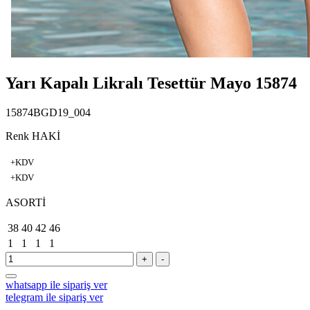
Yarı Kapalı Likralı Tesettür Mayo 15874
15874BGD19_004
Renk HAKİ
+KDV
+KDV
ASORTİ
38
40
42
46
1
1
1
1
+
-
whatsapp ile sipariş ver
telegram ile sipariş ver