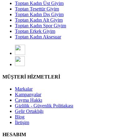
Toptan Kadın Üst Giyim
Toptan Tesettür Giyim
Toptan Kadın Dış Giyim
Toptan Kadın Alt Giyim
Toptan Kadın Spor Giyim
Toptan Erkek Giyim
Toptan Kadın Aksesuar
MÜŞTERİ HİZMETLERİ
Markalar
Kampanyalar
Cayma Hakkı
Gizlilik - Güvenlik Politiakası
Gelir Ortaklığı
Blog
İletişim
HESABIM