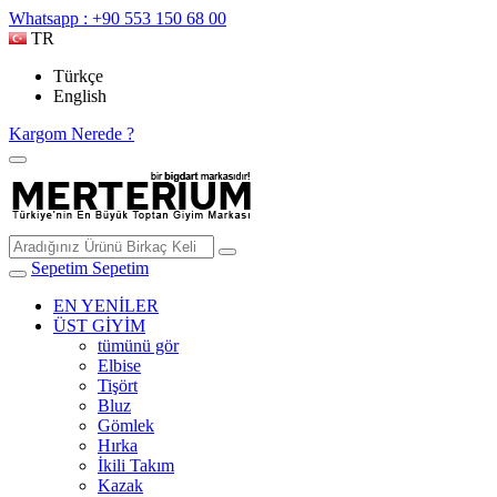
Whatsapp : +90 553 150 68 00
TR
Türkçe
English
Kargom Nerede ?
Sepetim
Sepetim
EN YENİLER
ÜST GİYİM
tümünü gör
Elbise
Tişört
Bluz
Gömlek
Hırka
İkili Takım
Kazak