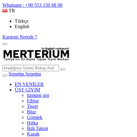
Whatsapp : +90 553 150 68 00
TR
Türkçe
English
Kargom Nerede ?
Sepetim
Sepetim
EN YENİLER
ÜST GİYİM
tümünü gör
Elbise
Tişört
Bluz
Gömlek
Hırka
İkili Takım
Kazak