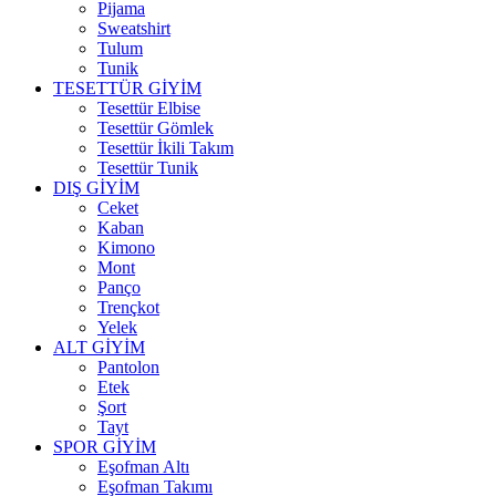
Pijama
Sweatshirt
Tulum
Tunik
TESETTÜR GİYİM
Tesettür Elbise
Tesettür Gömlek
Tesettür İkili Takım
Tesettür Tunik
DIŞ GİYİM
Ceket
Kaban
Kimono
Mont
Panço
Trençkot
Yelek
ALT GİYİM
Pantolon
Etek
Şort
Tayt
SPOR GİYİM
Eşofman Altı
Eşofman Takımı