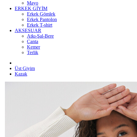
Mayo
ERKEK GİYİM
Erkek Gömlek
Erkek Pantolon
Erkek T-shirt
AKSESUAR
Atkı-Şal-Bere
Çanta
Kemer
Terlik
Üst Giyim
Kazak