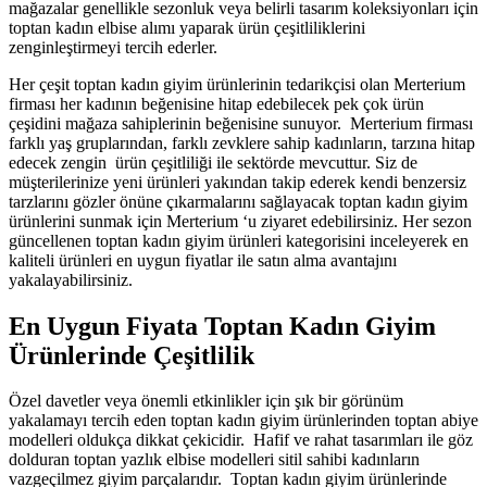
mağazalar genellikle sezonluk veya belirli tasarım koleksiyonları için
toptan kadın elbise alımı yaparak ürün çeşitliliklerini
zenginleştirmeyi tercih ederler.
Her çeşit toptan kadın giyim ürünlerinin tedarikçisi olan Merterium
firması her kadının beğenisine hitap edebilecek pek çok ürün
çeşidini mağaza sahiplerinin beğenisine sunuyor. Merterium firması
farklı yaş gruplarından, farklı zevklere sahip kadınların, tarzına hitap
edecek zengin ürün çeşitliliği ile sektörde mevcuttur. Siz de
müşterilerinize yeni ürünleri yakından takip ederek kendi benzersiz
tarzlarını gözler önüne çıkarmalarını sağlayacak toptan kadın giyim
ürünlerini sunmak için Merterium ‘u ziyaret edebilirsiniz. Her sezon
güncellenen toptan kadın giyim ürünleri kategorisini inceleyerek en
kaliteli ürünleri en uygun fiyatlar ile satın alma avantajını
yakalayabilirsiniz.
En Uygun Fiyata Toptan Kadın Giyim
Ürünlerinde Çeşitlilik
Özel davetler veya önemli etkinlikler için şık bir görünüm
yakalamayı tercih eden toptan kadın giyim ürünlerinden toptan abiye
modelleri oldukça dikkat çekicidir. Hafif ve rahat tasarımları ile göz
dolduran toptan yazlık elbise modelleri sitil sahibi kadınların
vazgeçilmez giyim parçalarıdır. Toptan kadın giyim ürünlerinde