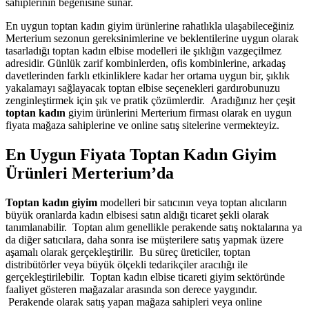
sahiplerinin beğenisine sunar.
En uygun toptan kadın giyim ürünlerine rahatlıkla ulaşabileceğiniz
Merterium sezonun gereksinimlerine ve beklentilerine uygun olarak
tasarladığı toptan kadın elbise modelleri ile şıklığın vazgeçilmez
adresidir. Günlük zarif kombinlerden, ofis kombinlerine, arkadaş
davetlerinden farklı etkinliklere kadar her ortama uygun bir, şıklık
yakalamayı sağlayacak toptan elbise seçenekleri gardırobunuzu
zenginleştirmek için şık ve pratik çözümlerdir. Aradığınız her çeşit
toptan kadın
giyim ürünlerini Merterium firması olarak en uygun
fiyata mağaza sahiplerine ve online satış sitelerine vermekteyiz.
En Uygun Fiyata Toptan Kadın Giyim
Ürünleri Merterium’da
Toptan kadın giyim
modelleri bir satıcının veya toptan alıcıların
büyük oranlarda kadın elbisesi satın aldığı ticaret şekli olarak
tanımlanabilir. Toptan alım genellikle perakende satış noktalarına ya
da diğer satıcılara, daha sonra ise müşterilere satış yapmak üzere
aşamalı olarak gerçekleştirilir. Bu süreç üreticiler, toptan
distribütörler veya büyük ölçekli tedarikçiler aracılığı ile
gerçekleştirilebilir. Toptan kadın elbise ticareti giyim sektöründe
faaliyet gösteren mağazalar arasında son derece yaygındır.
Perakende olarak satış yapan mağaza sahipleri veya online