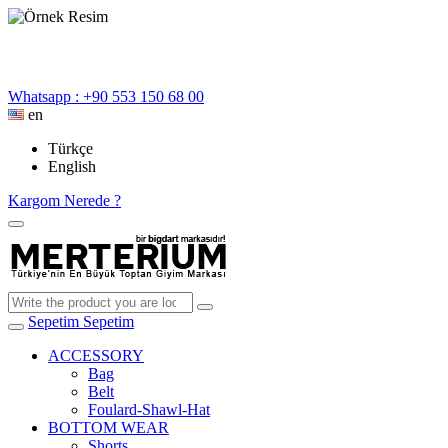
Whatsapp : +90 553 150 68 00
en
Türkçe
English
Kargom Nerede ?
Sepetim
Sepetim
ACCESSORY
Bag
Belt
Foulard-Shawl-Hat
BOTTOM WEAR
Shorts