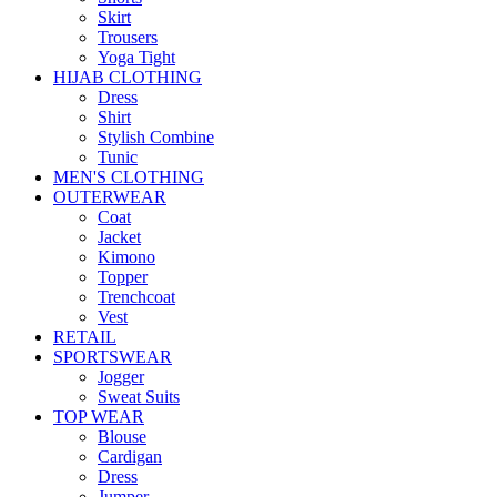
Skirt
Trousers
Yoga Tight
HIJAB CLOTHING
Dress
Shirt
Stylish Combine
Tunic
MEN'S CLOTHING
OUTERWEAR
Coat
Jacket
Kimono
Topper
Trenchcoat
Vest
RETAIL
SPORTSWEAR
Jogger
Sweat Suits
TOP WEAR
Blouse
Cardigan
Dress
Jumper