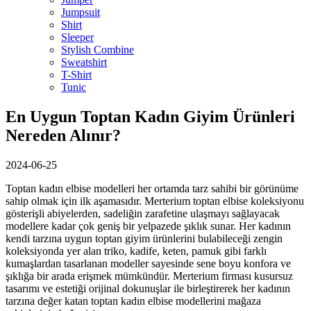
Jumpsuit
Shirt
Sleeper
Stylish Combine
Sweatshirt
T-Shirt
Tunic
En Uygun Toptan Kadın Giyim Ürünleri
Nereden Alınır?
2024-06-25
Toptan kadın elbise modelleri her ortamda tarz sahibi bir görünüme
sahip olmak için ilk aşamasıdır. Merterium toptan elbise koleksiyonu
gösterişli abiyelerden, sadeliğin zarafetine ulaşmayı sağlayacak
modellere kadar çok geniş bir yelpazede şıklık sunar. Her kadının
kendi tarzına uygun toptan giyim ürünlerini bulabileceği zengin
koleksiyonda yer alan triko, kadife, keten, pamuk gibi farklı
kumaşlardan tasarlanan modeller sayesinde sene boyu konfora ve
şıklığa bir arada erişmek mümkündür. Merterium firması kusursuz
tasarımı ve estetiği orijinal dokunuşlar ile birleştirerek her kadının
tarzına değer katan toptan kadın elbise modellerini mağaza