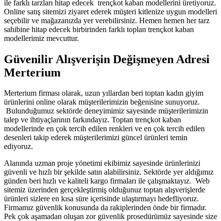
ile farklı tarzları hitap edecek trençkot kaban modellerini üretiyoruz.
Online satış sitemizi ziyaret ederek müşteri kitlenize uygun modelleri
seçebilir ve mağazanızda yer verebilirsiniz. Hemen hemen her tarz
sahibine hitap edecek birbirinden farklı toplan trençkot kaban
modellerimiz mevcuttur.
Güvenilir Alışverişin Değişmeyen Adresi
Merterium
Merterium firması olarak, uzun yıllardan beri toptan kadın giyim
ürünlerini online olarak müşterilerimizin beğenisine sunuyoruz.
Bulunduğumuz sektörde deneyimimiz sayesinde müşterilerimizin
talep ve ihtiyaçlarının farkındayız. Toptan trençkot kaban
modellerinde en çok tercih edilen renkleri ve en çok tercih edilen
desenleri takip ederek müşterilerimizi güncel ürünleri temin
ediyoruz.
Alanında uzman proje yönetimi ekibimiz sayesinde ürünlerinizi
güvenli ve hızlı bir şekilde satın alabilirsiniz. Sektörde yer aldığımız
günden beri hızlı ve kaliteli kargo firmaları ile çalışmaktayız. Web
sitemiz üzerinden gerçekleştirmiş olduğunuz toptan alışverişlerde
ürünleri sizlere en kısa süre içerisinde ulaştırmayı hedefliyoruz.
Firmamız güvenlik konusunda da rakiplerinden önde bir firmadır.
Pek çok aşamadan oluşan zor güvenlik prosedürümüz sayesinde size