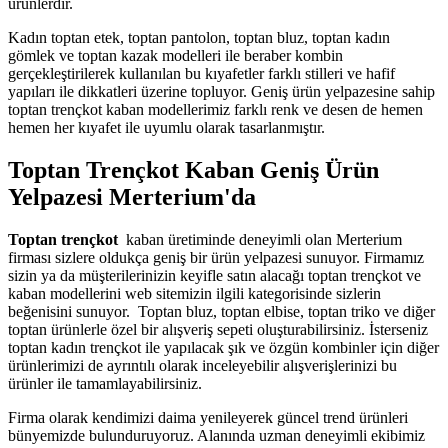
ürünlerdir.
Kadın toptan etek, toptan pantolon, toptan bluz, toptan kadın
gömlek ve toptan kazak modelleri ile beraber kombin
gerçekleştirilerek kullanılan bu kıyafetler farklı stilleri ve hafif
yapıları ile dikkatleri üzerine topluyor. Geniş ürün yelpazesine sahip
toptan trençkot kaban modellerimiz farklı renk ve desen de hemen
hemen her kıyafet ile uyumlu olarak tasarlanmıştır.
Toptan Trençkot Kaban Geniş Ürün
Yelpazesi Merterium'da
Toptan trençkot
kaban üretiminde deneyimli olan Merterium
firması sizlere oldukça geniş bir ürün yelpazesi sunuyor. Firmamız
sizin ya da müşterilerinizin keyifle satın alacağı toptan trençkot ve
kaban modellerini web sitemizin ilgili kategorisinde sizlerin
beğenisini sunuyor. Toptan bluz, toptan elbise, toptan triko ve diğer
toptan ürünlerle özel bir alışveriş sepeti oluşturabilirsiniz. İsterseniz
toptan kadın trençkot ile yapılacak şık ve özgün kombinler için diğer
ürünlerimizi de ayrıntılı olarak inceleyebilir alışverişlerinizi bu
ürünler ile tamamlayabilirsiniz.
Firma olarak kendimizi daima yenileyerek güncel trend ürünleri
bünyemizde bulunduruyoruz. Alanında uzman deneyimli ekibimiz