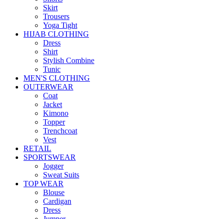
Skirt
Trousers
Yoga Tight
HIJAB CLOTHING
Dress
Shirt
Stylish Combine
Tunic
MEN'S CLOTHING
OUTERWEAR
Coat
Jacket
Kimono
Topper
Trenchcoat
Vest
RETAIL
SPORTSWEAR
Jogger
Sweat Suits
TOP WEAR
Blouse
Cardigan
Dress
Jumper