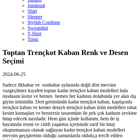
Jumpsuit
Shirt
Sleeper
Stylish Combine
Sweatshirt
T-Shirt
Tunic
Toptan Trençkot Kaban Renk ve Desen
Seçimi
2024-06-25
Sadece ilkbahar ve sonbahar aylarında değil dört mevsim
vazgeçilmez kıyafeti toptan kadın trençkot kaban modelleri hala
modasını korur ve hemen hemen her kadının dolabında yer alan dış
giyim ürünüdür. Deri görünümlü kadın trençkot kaban, kapüşonlu
trençkot kaban ve kemer detaylı trençkot kaban ürün modelleri rahat
kesim kumaşları ve benzersiz tasarımları ile pek çok kadının zevkine
hitap edecek tarzdadır. Hem gün içinde kullanım, hem de iş
hayatında resmi ve ciddi yaşantısı içerisinde zarif bir imaj
oluşturmanıza olanak sağlayan kadın trençkot kaban modelleri
mevsim geçişlerinin olduğu zamanlarda oldukça tercih edilen