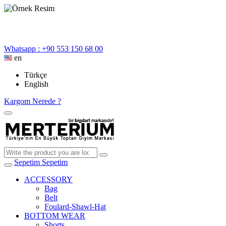
Whatsapp : +90 553 150 68 00
en
Türkçe
English
Kargom Nerede ?
Sepetim
Sepetim
ACCESSORY
Bag
Belt
Foulard-Shawl-Hat
BOTTOM WEAR
Shorts