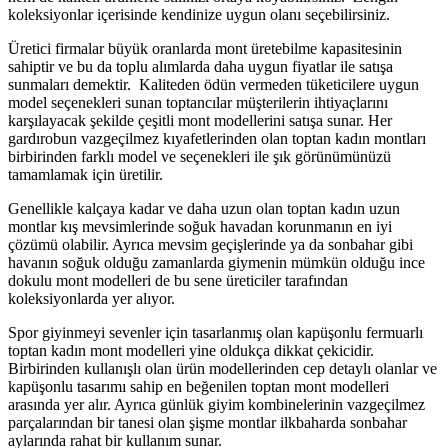
koleksiyonlar içerisinde kendinize uygun olanı seçebilirsiniz.
Üretici firmalar büyük oranlarda mont üretebilme kapasitesinin
sahiptir ve bu da toplu alımlarda daha uygun fiyatlar ile satışa
sunmaları demektir. Kaliteden ödün vermeden tüketicilere uygun
model seçenekleri sunan toptancılar müşterilerin ihtiyaçlarını
karşılayacak şekilde çeşitli mont modellerini satışa sunar. Her
gardırobun vazgeçilmez kıyafetlerinden olan toptan kadın montları
birbirinden farklı model ve seçenekleri ile şık görünümünüzü
tamamlamak için üretilir.
Genellikle kalçaya kadar ve daha uzun olan toptan kadın uzun
montlar kış mevsimlerinde soğuk havadan korunmanın en iyi
çözümü olabilir. Ayrıca mevsim geçişlerinde ya da sonbahar gibi
havanın soğuk olduğu zamanlarda giymenin mümkün olduğu ince
dokulu mont modelleri de bu sene üreticiler tarafından
koleksiyonlarda yer alıyor.
Spor giyinmeyi sevenler için tasarlanmış olan kapüşonlu fermuarlı
toptan kadın mont modelleri yine oldukça dikkat çekicidir.
Birbirinden kullanışlı olan ürün modellerinden cep detaylı olanlar ve
kapüşonlu tasarımı sahip en beğenilen toptan mont modelleri
arasında yer alır. Ayrıca günlük giyim kombinelerinin vazgeçilmez
parçalarından bir tanesi olan şişme montlar ilkbaharda sonbahar
aylarında rahat bir kullanım sunar.