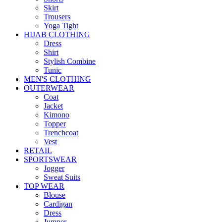
Skirt
Trousers
Yoga Tight
HIJAB CLOTHING
Dress
Shirt
Stylish Combine
Tunic
MEN'S CLOTHING
OUTERWEAR
Coat
Jacket
Kimono
Topper
Trenchcoat
Vest
RETAIL
SPORTSWEAR
Jogger
Sweat Suits
TOP WEAR
Blouse
Cardigan
Dress
Jumper