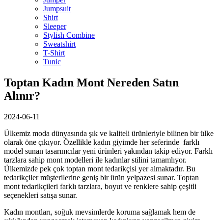
Jumpsuit
Shirt
Sleeper
Stylish Combine
Sweatshirt
T-Shirt
Tunic
Toptan Kadın Mont Nereden Satın
Alınır?
2024-06-11
Ülkemiz moda dünyasında şık ve kaliteli ürünleriyle bilinen bir ülke
olarak öne çıkıyor. Özellikle kadın giyimde her seferinde farklı
model sunan tasarımcılar yeni ürünleri yakından takip ediyor. Farklı
tarzlara sahip mont modelleri ile kadınlar stilini tamamlıyor.
Ülkemizde pek çok toptan mont tedarikçisi yer almaktadır. Bu
tedarikçiler müşterilerine geniş bir ürün yelpazesi sunar. Toptan
mont tedarikçileri farklı tarzlara, boyut ve renklere sahip çeşitli
seçenekleri satışa sunar.
Kadın montları, soğuk mevsimlerde koruma sağlamak hem de