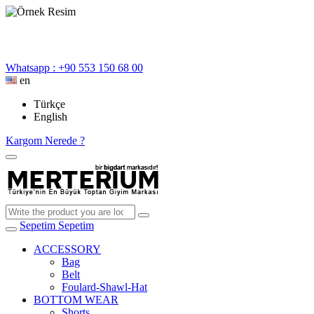
Whatsapp : +90 553 150 68 00
en
Türkçe
English
Kargom Nerede ?
Sepetim
Sepetim
ACCESSORY
Bag
Belt
Foulard-Shawl-Hat
BOTTOM WEAR
Shorts