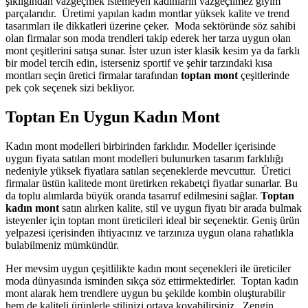
şıklığından vazgeçmek istemeyen kadınların vazgeçilmez giyim
parçalarıdır. Üretimi yapılan kadın montlar yüksek kalite ve trend
tasarımları ile dikkatleri üzerine çeker. Moda sektöründe söz sahibi
olan firmalar son moda trendleri takip ederek her tarza uygun olan
mont çeşitlerini satışa sunar. İster uzun ister klasik kesim ya da farklı
bir model tercih edin, isterseniz sportif ve şehir tarzındaki kısa
montları seçin üretici firmalar tarafından
toptan mont
çeşitlerinde
pek çok seçenek sizi bekliyor.
Toptan En Uygun Kadın Mont
Kadın mont modelleri birbirinden farklıdır. Modeller içerisinde
uygun fiyata satılan mont modelleri bulunurken tasarım farklılığı
nedeniyle yüksek fiyatlara satılan seçeneklerde mevcuttur. Üretici
firmalar üstün kalitede mont üretirken rekabetçi fiyatlar sunarlar. Bu
da toplu alımlarda büyük oranda tasarruf edilmesini sağlar.
Toptan
kadın mont
satın alırken kalite, stil ve uygun fiyatı bir arada bulmak
isteyenler için toptan mont üreticileri ideal bir seçenektir. Geniş ürün
yelpazesi içerisinden ihtiyacınız ve tarzınıza uygun olana rahatlıkla
bulabilmeniz mümkündür.
Her mevsim uygun çeşitlilikte kadın mont seçenekleri ile üreticiler
moda dünyasında isminden sıkça söz ettirmektedirler. Toptan kadın
mont alarak hem trendlere uygun bu şekilde kombin oluşturabilir
hem de kaliteli ürünlerle stilinizi ortaya koyabilirsiniz. Zengin